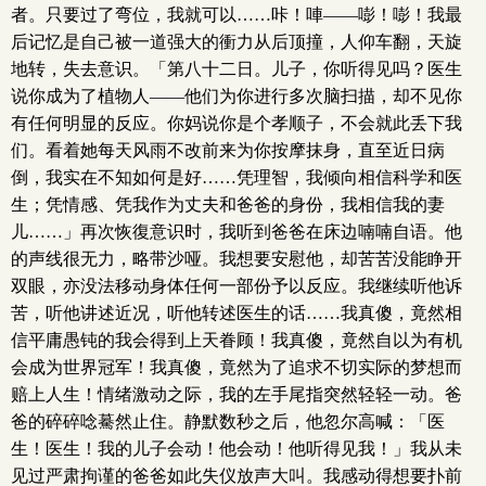
者。只要过了弯位，我就可以……咔！唓——嘭！嘭！我最
后记忆是自己被一道强大的衝力从后顶撞，人仰车翻，天旋
地转，失去意识。「第八十二日。儿子，你听得见吗？医生
说你成为了植物人——他们为你进行多次脑扫描，却不见你
有任何明显的反应。你妈说你是个孝顺子，不会就此丢下我
们。看着她每天风雨不改前来为你按摩抹身，直至近日病
倒，我实在不知如何是好……凭理智，我倾向相信科学和医
生；凭情感、凭我作为丈夫和爸爸的身份，我相信我的妻
儿……」再次恢復意识时，我听到爸爸在床边喃喃自语。他
的声线很无力，略带沙哑。我想要安慰他，却苦苦没能睁开
双眼，亦没法移动身体任何一部份予以反应。我继续听他诉
苦，听他讲述近况，听他转述医生的话……我真傻，竟然相
信平庸愚钝的我会得到上天眷顾！我真傻，竟然自以为有机
会成为世界冠军！我真傻，竟然为了追求不切实际的梦想而
赔上人生！情绪激动之际，我的左手尾指突然轻轻一动。爸
爸的碎碎唸驀然止住。静默数秒之后，他忽尔高喊：「医
生！医生！我的儿子会动！他会动！他听得见我！」我从未
见过严肃拘谨的爸爸如此失仪放声大叫。我感动得想要扑前