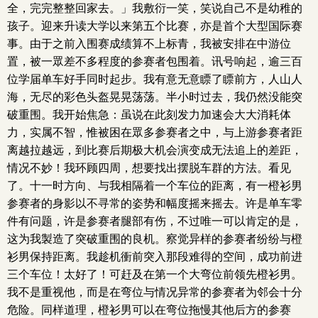
全，完完整整回家去。」我敷衍一笑，笑说自己不是幼稚的
孩子。迎来升读大学以来第五个比赛，亦是首个大型国际赛
事。由于之前入围赛成绩算不上标青，我被安排在中游位
置，被一眾差不多程度的参赛者包围着。讯号响起，逾三百
位学届单车好手同时起步。我有意无意瞟了瞟前方，人山人
海，无尽的彩色头盔晃晃荡荡。半小时过去，我仍然没能突
破重围。我开始焦急：虽说在此刻发力加速会大大消耗体
力，实属不智，惟被困在眾多参赛者之中，与上游参赛者距
离越拉越远，到比赛后期极大机会演变成无法追上的差距，
情况不妙！我环顾四周，想要找出摆脱车群的方法。看见
了。十一时方向、与我相隔着一个车位的距离，有一橙衫男
参赛者的身影以不寻常的姿势和幅度摇来摇去。许是单车零
件有问题，许是参赛者腿部有伤，不过唯一可以肯定的是，
这为我製造了突破重围的良机。察觉异样的参赛者纷纷与橙
衫男保持距离。我趁机衝前突入那段难得的空间，成功前进
三个车位！太好了！可赶及在第一个大弯位前领先橙衫男。
我不是重视他，而是在弯位与情况异常的参赛者为邻会十分
危险。同样道理，橙衫男可以在弯位拖慢其他后方的参赛