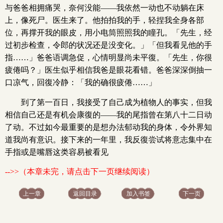
与爸爸相拥痛哭，奈何没能——我依然一动也不动躺在床
上，像死尸。医生来了。他拍拍我的手，轻捏我全身各部
位，再撑开我的眼皮，用小电筒照照我的瞳孔。「先生，经
过初步检查，令郎的状况还是没变化。」「但我看见他的手
指……」爸爸语调急促，心情明显尚未平復。「先生，你很
疲倦吗？」医生似乎相信我爸是眼花看错。爸爸深深倒抽一
口凉气，回復冷静：「我的确很疲倦……」
到了第一百日，我接受了自己成为植物人的事实，但我
相信自己还是有机会康復的——我的尾指曾在第八十二日动
了动。不过如今最重要的是想办法郁动我的身体，令外界知
道我尚有意识。接下来的一年里，我反復尝试将意志集中在
手指或是嘴唇这类容易被看见
-->>（本章未完，请点击下一页继续阅读）
上一章
返回目录
加入书签
下一页