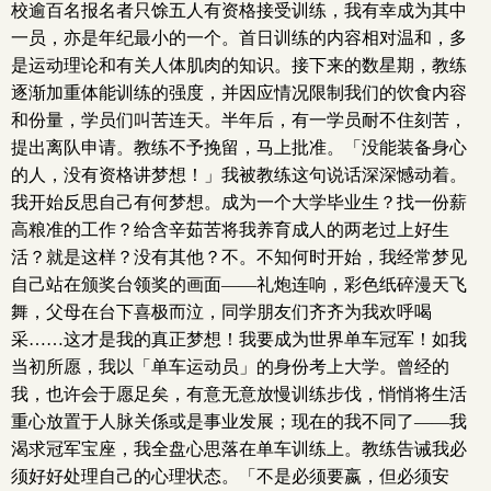
校逾百名报名者只馀五人有资格接受训练，我有幸成为其中
一员，亦是年纪最小的一个。首日训练的内容相对温和，多
是运动理论和有关人体肌肉的知识。接下来的数星期，教练
逐渐加重体能训练的强度，并因应情况限制我们的饮食内容
和份量，学员们叫苦连天。半年后，有一学员耐不住刻苦，
提出离队申请。教练不予挽留，马上批准。「没能装备身心
的人，没有资格讲梦想！」我被教练这句说话深深憾动着。
我开始反思自己有何梦想。成为一个大学毕业生？找一份薪
高粮准的工作？给含辛茹苦将我养育成人的两老过上好生
活？就是这样？没有其他？不。不知何时开始，我经常梦见
自己站在颁奖台领奖的画面——礼炮连响，彩色纸碎漫天飞
舞，父母在台下喜极而泣，同学朋友们齐齐为我欢呼喝
采……这才是我的真正梦想！我要成为世界单车冠军！如我
当初所愿，我以「单车运动员」的身份考上大学。曾经的
我，也许会于愿足矣，有意无意放慢训练步伐，悄悄将生活
重心放置于人脉关係或是事业发展；现在的我不同了——我
渴求冠军宝座，我全盘心思落在单车训练上。教练告诫我必
须好好处理自己的心理状态。「不是必须要嬴，但必须安