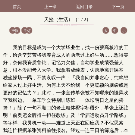
首页
上一章
返回目录
下一页
天挫（生活）（1 / 2）
护眼
关灯
大
中
小
我的目标是成为一个大学毕业生，找一份薪高粮准的工
作，给含辛茹苦将我养育成人的两老过上好生活……想得美
好，奈何我资质鲁钝，记忆力欠佳，自幼学业成绩强差人
意，根本没能考入大学。我拿着成绩表，失落地离开课室，
独坐操场一隅，不禁哀叹一声：「我自问并非贪心，纯粹想
给家人过上好生活。为何上天不给我一个更聪颖的脑袋或是
更好的记忆力？」此时，一张宣传单张被不知哪来的怪风吹
至我脚边。「单车学会特别训练班——体坛明日之星的摇
篮！」除了一句不顺口的老土粗体橙字标语外，单张上还註
明「前奥运金牌得主担任教练」及「学届运动员升学路线」
等字样。我灵机一动——难道上天正在回应我？不假思索，
我连忙根据单张资料前往报名。经过一连三日的筛选后，本