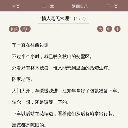
首页
上一章
返回目录
下一页
“情人毫无常理”（1 / 2）
护眼
关灯
大
中
小
车一直在往西边走。
不过半个小时，就已驶入秋山的别墅区。
外看只有林木茂盛，谁又能想到里面的熠熠生辉。
陈家老宅。
大门大开，车缓缓驶进，江知年拿好了包就准备下车。
转念一想，还是该等一下的。
下车以后站在花坛边，看着他们从后备箱拿出行装。
应该都是陈旧的。