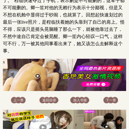
了。”程临快速夺过了手机，表示删是不可能删的，这辈子都
不可能删的。卿一笙对他的无赖行为表示十分鄙视，但是又
不想在机舱中显得过于吵闹，也就算了。回想起快速划过的
最后一张live照片，是程临扶着她的头靠到了自己的肩上。怪
不得，应该只是摇头晃脑睡了那么一下，就被他靠过去了，
不然中途自己肯定会被晃醒。卿一笙内心轻叹一口气，这样
可不行，万一被其他同事看出来了，她又该怎么去解释这个
事。
x
上一章
返回目录
加入书签
下一章
x