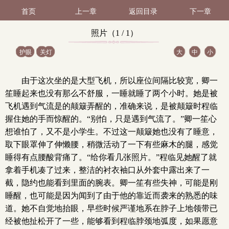
首页
上一章
返回目录
下一章
照片（1 / 1）
护眼
关灯
大
中
小
由于这次坐的是大型飞机，所以座位间隔比较宽，卿一
笙睡起来也没有那么不舒服，一睡就睡了两个小时。她是被
飞机遇到气流是的颠簸弄醒的，准确来说，是被颠簸时程临
握住她的手而惊醒的。“别怕，只是遇到气流了。”卿一笙心
想谁怕了，又不是小学生。不过这一颠簸她也没有了睡意，
取下眼罩伸了伸懒腰，稍微活动了一下有些麻木的腿，感觉
睡得有点腰酸背痛了。“给你看几张照片。”程临见她醒了就
拿着手机凑了过来，整洁的衬衣袖口从外套中露出来了一
截，隐约也能看到里面的腕表。卿一笙有些失神，可能是刚
睡醒，也可能是因为闻到了由于他的靠近而袭来的熟悉的味
道。她不自觉地抬眼，早些时候严谨地系在脖子上地领带已
经被他扯松开了一些，能够看到程临脖颈地弧度，如果愿意