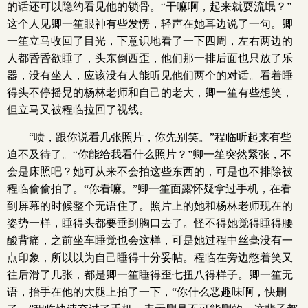
的话还可以隐约看见他的锁骨。“干嘛啊，起来就耍流氓？”
这个人见卿一笙眼神有些发愣，轻声在她耳边说了一句。卿
一笙立马收回了目光，下意识地看了一下四周，左右两边的
人都昏昏欲睡了，头东倒西歪，他们那一排后面也只放了乐
器，没有坐人，应该没有人能听见他们两个的对话。看着睡
得头不停摇晃的杨林老师和自己的老大，卿一笙有些想笑，
但立马又被程临拉回了视线。
“啧，跟你说看几张照片，你先别笑。”程临听起来有些
迫不及待了。“你能给我看什么照片？”卿一笙突然紧张，不
会是床照吧？她可从来不会拍这些东西的，可是也不排除被
程临偷偷拍了。“你看嘛。”卿一笙面露怀疑拿过手机，在看
到屏幕的时候整个无语住了。照片上的她和杨林老师现在的
姿势一样，睡得头都要垂到胸口去了。怪不得她觉得睡得腰
酸背痛，之前坐车睡觉也会这样，可是她过程中丝毫没有一
点印象，所以以为自己睡得十分妥帖。程临在旁边憋着笑又
往后滑了几张，都是卿一笙睡得歪七扭八得样子。卿一笙无
语，抬手在他的大腿上拍了一下，“你什么恶趣味啊，快删